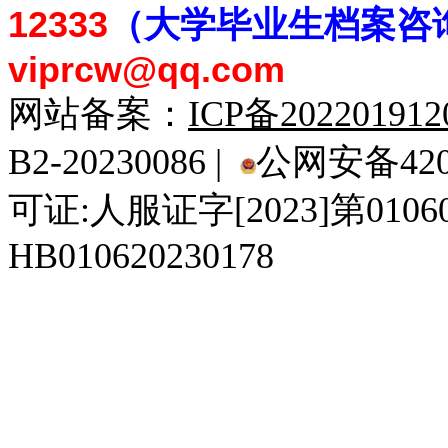
12333
（大学毕业生档案
咨
viprcw@qq.com
网站备案：
ICP备20220191
B2-20230086 |
公网安备4201
可证:人服证字[2023]第010
HB010620230178
929人才网
929招聘网
南方人才网
919人才网
939人才网
520人才
92
联合人才网
联合招聘网
888人才网
163人才网
163招聘网
985人才网
21
同城招聘网
毕业生求职网
域名抢注网
招聘人才网
中国直聘网
中国人才招聘网
中
直聘招聘网
人才网
武汉人才网
520人才网
28人才网
最新招聘信息
最