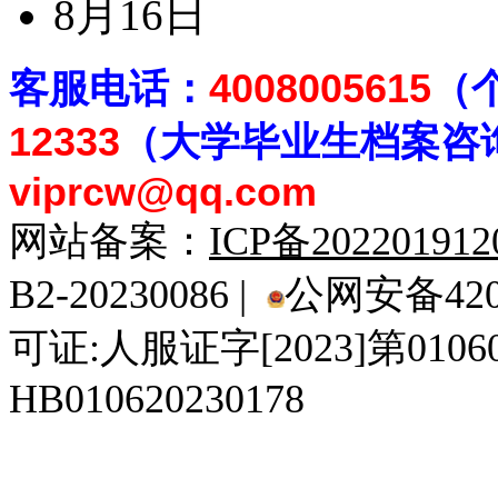
8月16日
客
服电话：
4008005615
（
12333
（大学毕业生档案
咨
viprcw@qq.com
网站备案：
ICP备20220191
B2-20230086 |
公网安备4201
可证:人服证字[2023]第010
HB010620230178
929人才网
929招聘网
南方人才网
919人才网
939人才网
520人才
92
联合人才网
联合招聘网
888人才网
163人才网
163招聘网
985人才网
21
同城招聘网
毕业生求职网
域名抢注网
招聘人才网
中国直聘网
中国人才招聘网
中